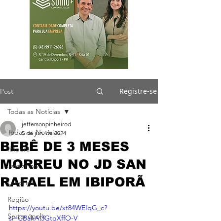
Registre-se
Post
Todas as Notícias
jeffersonpinheirod
Todas as Notícias
5 de jun. de 2024
BEBÊ DE 3 MESES
Ibiporã
MORREU NO JD SAN
Jataizinho
RAFAEL EM IBIPORÃ
Londrina
Região
https://youtu.be/xt84WEIqG_c?
Sertanópolis
si=CBahAj3GtqXffO-V