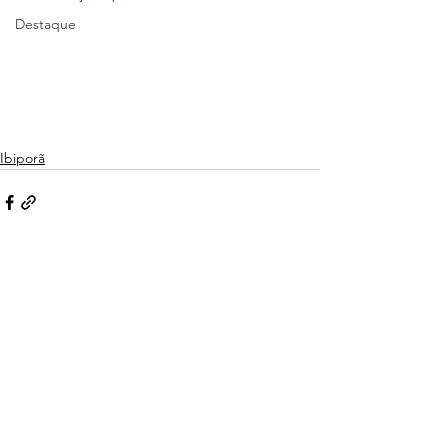
Destaque
Ibiporã
Ver tudo
Posts recentes