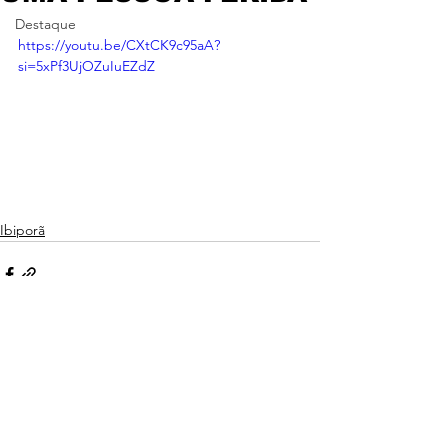
Destaque
https://youtu.be/CXtCK9c95aA?
si=5xPf3UjOZuIuEZdZ
Ibiporã
Ver tudo
Posts recentes