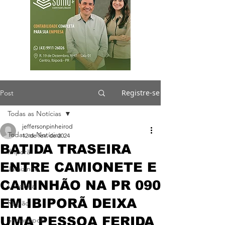
Registre-se
Post
Todas as Notícias
jeffersonpinheirod
Todas as Notícias
12 de fev. de 2024
BATIDA TRASEIRA
Ibiporã
ENTRE CAMIONETE E
Jataizinho
CAMINHÃO NA PR 090
Londrina
EM IBIPORÃ DEIXA
Região
UMA PESSOA FERIDA
Sertanópolis