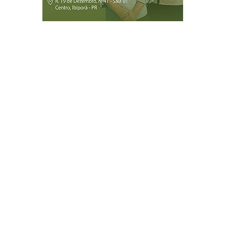
Página Inicial
Ibiporã
Jataizinho
Londrina
ireitos reservados.