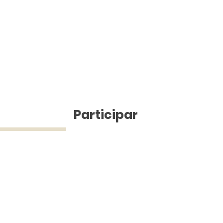
ícias
Participar
ue Silva (43) 9 9968-3927 © 2025 - Jefferson Pinheiro TV - Todos os d