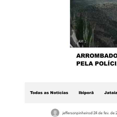
ARROMBADOR
PELA POLÍCI
Todas as Notícias
Ibiporã
Jatai
jeffersonpinheirod
24 de fev. de 
Região
Sertanópolis
Desta