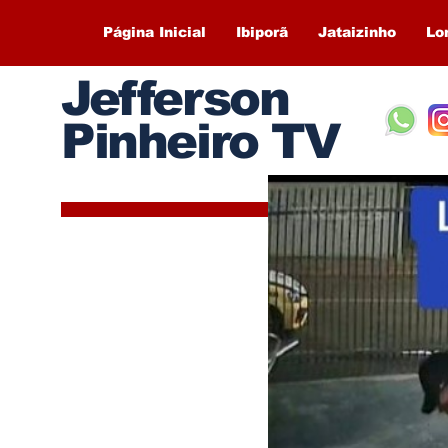
Página Inicial
Ibiporã
Jataizinho
Lo
Jefferson
Pinheiro TV