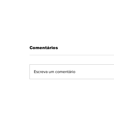
Comentários
Escreva um comentário
MOTORISTA PASSA MAL AO
VOLANTE E BATE EM MURO N
CONDOMÍNIO MARAJOARA EM