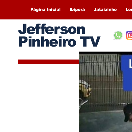
Página Inicial
Ibiporã
Jataizinho
Lo
Jefferson
Pinheiro TV