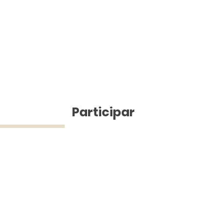
ícias
Participar
ue Silva (43) 9 9968-3927 © 2025 - Jefferson Pinheiro TV - Todos os d