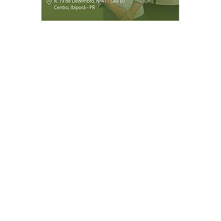
Página Inicial
Ibiporã
Jataizinho
Londrina
ireitos reservados.