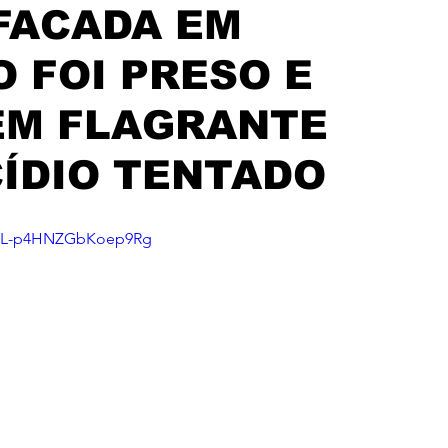
FACADA EM
O FOI PRESO E
EM FLAGRANTE
ÍDIO TENTADO
si=L-p4HNZGbKoep9Rg