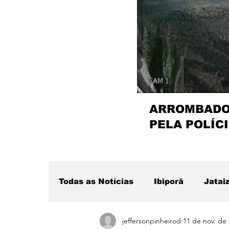
ARROMBADOR
PELA POLÍCI
Todas as Notícias
Ibiporã
Jatai
jeffersonpinheirod
11 de nov. de
Região
Sertanópolis
Desta