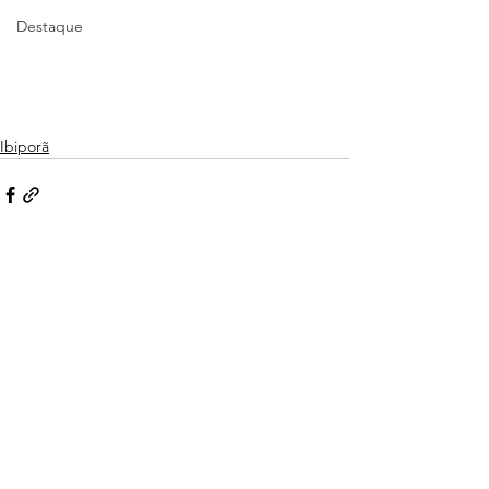
Destaque
Ibiporã
Ver tudo
Posts recentes