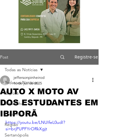
Registre-se
Post
Todas as Notícias
jeffersonpinheirod
Todas as Notícias
16 de jul. de 2025
AUTO X MOTO AV
Ibiporã
DOS ESTUDANTES EM
Jataizinho
IBIPORÃ
Londrina
https://youtu.be/LNUIfeL0udI?
Região
si=brjPUPFYrORkXgjt
Sertanópolis