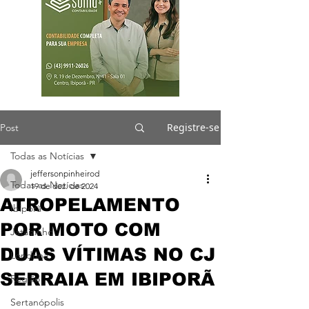
Registre-se
Post
Todas as Notícias
jeffersonpinheirod
Todas as Notícias
19 de dez. de 2024
ATROPELAMENTO
Ibiporã
POR MOTO COM
Jataizinho
DUAS VÍTIMAS NO CJ
Londrina
SERRAIA EM IBIPORÃ
Região
Sertanópolis