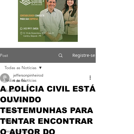
Registre-se
Post
Todas as Notícias
jeffersonpinheirod
Todas as Notícias
9 de fev.
A POLÍCIA CIVIL ESTÁ
Ibiporã
OUVINDO
Jataizinho
TESTEMUNHAS PARA
Londrina
TENTAR ENCONTRAR
Região
O AUTOR DO
Sertanópolis