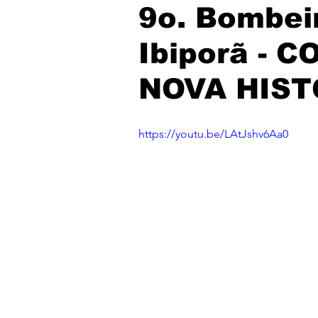
9o. Bombei
Ibiporã -
NOVA HIST
https://youtu.be/LAtJshv6Aa0