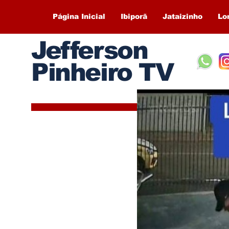
Página Inicial
Ibiporã
Jataizinho
Lo
Jefferson
Pinheiro TV