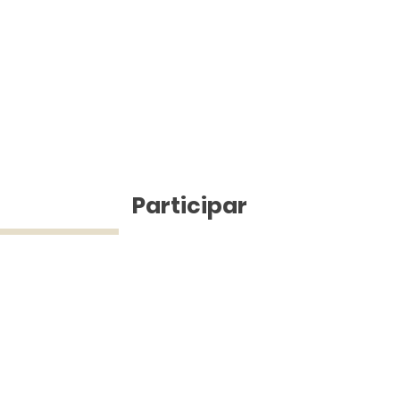
ícias
Participar
ue Silva (43) 9 9968-3927 © 2025 - Jefferson Pinheiro TV - Todos os d