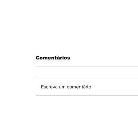
Comentários
Escreva um comentário
MOTORISTA PASSA MAL AO
VOLANTE E BATE EM MURO N
CONDOMÍNIO MARAJOARA EM