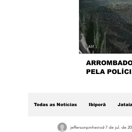
ARROMBADOR
PELA POLÍCI
Todas as Notícias
Ibiporã
Jatai
jeffersonpinheirod
7 de jul. de 2
Região
Sertanópolis
Desta