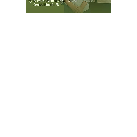
Página Inicial
Ibiporã
Jataizinho
Londrina
ireitos reservados.