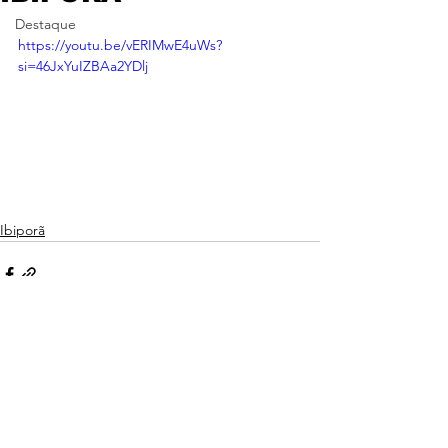
Destaque
https://youtu.be/vERIMwE4uWs?
si=46JxYuIZBAa2YDlj
Ibiporã
Ver tudo
Posts recentes