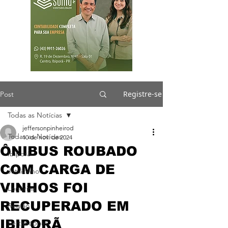
Registre-se
Post
Todas as Notícias
jeffersonpinheirod
Todas as Notícias
10 de nov. de 2024
ÔNIBUS ROUBADO
Ibiporã
COM CARGA DE
Jataizinho
VINHOS FOI
Londrina
RECUPERADO EM
Região
IBIPORÃ
Sertanópolis